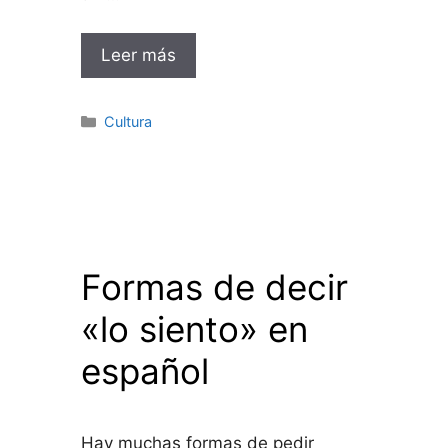
Leer más
Categorías
Cultura
Formas de decir
«lo siento» en
español
Hay muchas formas de pedir