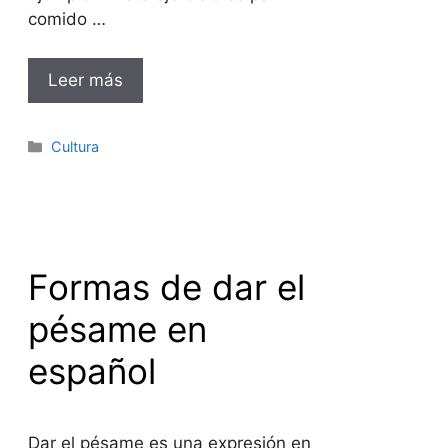
comido …
Leer más
Categorías
Cultura
Formas de dar el
pésame en
español
Dar el pésame es una expresión en