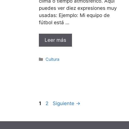
clima o tiempo atmosférico. Aquí
puedes ver diez expresiones muy
usadas: Ejemplo: Mi equipo de
fútbol está …
Leer más
Categorías
Cultura
Página
Página
1
2
Siguiente
→